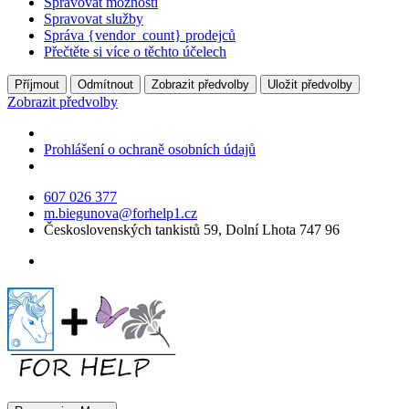
Spravovat možnosti
Spravovat služby
Správa {vendor_count} prodejců
Přečtěte si více o těchto účelech
Příjmout
Odmítnout
Zobrazit předvolby
Uložit předvolby
Zobrazit předvolby
Prohlášení o ochraně osobních údajů
607 026 377
m.biegunova@forhelp1.cz
Československých tankistů 59, Dolní Lhota 747 96