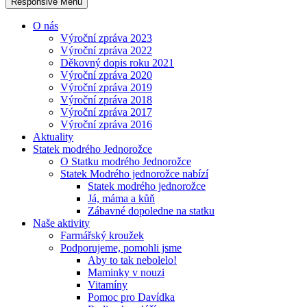
Responsive Menu
O nás
Výroční zpráva 2023
Výroční zpráva 2022
Děkovný dopis roku 2021
Výroční zpráva 2020
Výroční zpráva 2019
Výroční zpráva 2018
Výroční zpráva 2017
Výroční zpráva 2016
Aktuality
Statek modrého Jednorožce
O Statku modrého Jednorožce
Statek Modrého jednorožce nabízí
Statek modrého jednorožce
Já, máma a kůň
Zábavné dopoledne na statku
Naše aktivity
Farmářský kroužek
Podporujeme, pomohli jsme
Aby to tak nebolelo!
Maminky v nouzi
Vitamíny
Pomoc pro Davídka