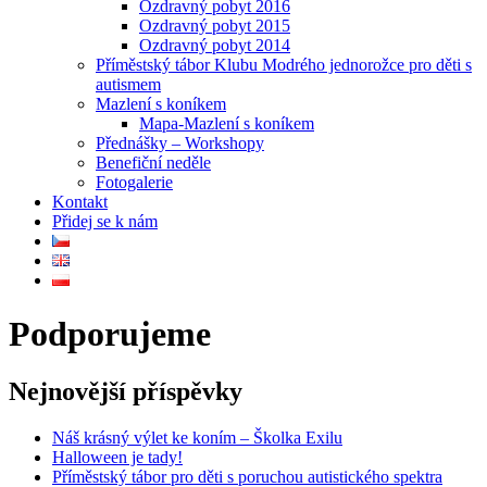
Ozdravný pobyt 2016
Ozdravný pobyt 2015
Ozdravný pobyt 2014
Příměstský tábor Klubu Modrého jednorožce pro děti s
autismem
Mazlení s koníkem
Mapa-Mazlení s koníkem
Přednášky – Workshopy
Benefiční neděle
Fotogalerie
Kontakt
Přidej se k nám
Podporujeme
Nejnovější příspěvky
Náš krásný výlet ke koním – Školka Exilu
Halloween je tady!
Příměstský tábor pro děti s poruchou autistického spektra