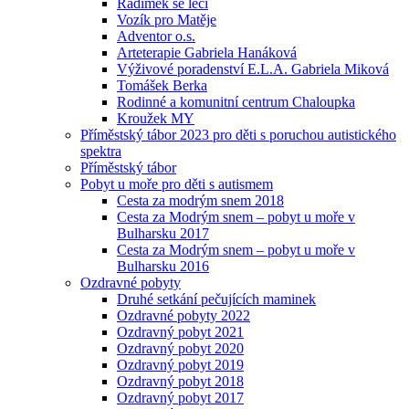
Radimek se léčí
Vozík pro Matěje
Adventor o.s.
Arteterapie Gabriela Hanáková
Výživové poradenství E.L.A. Gabriela Miková
Tomášek Berka
Rodinné a komunitní centrum Chaloupka
Kroužek MY
Příměstský tábor 2023 pro děti s poruchou autistického
spektra
Příměstský tábor
Pobyt u moře pro děti s autismem
Cesta za modrým snem 2018
Cesta za Modrým snem – pobyt u moře v
Bulharsku 2017
Cesta za Modrým snem – pobyt u moře v
Bulharsku 2016
Ozdravné pobyty
Druhé setkání pečujících maminek
Ozdravné pobyty 2022
Ozdravný pobyt 2021
Ozdravný pobyt 2020
Ozdravný pobyt 2019
Ozdravný pobyt 2018
Ozdravný pobyt 2017