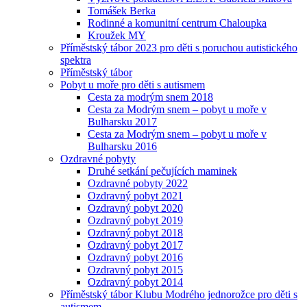
Tomášek Berka
Rodinné a komunitní centrum Chaloupka
Kroužek MY
Příměstský tábor 2023 pro děti s poruchou autistického
spektra
Příměstský tábor
Pobyt u moře pro děti s autismem
Cesta za modrým snem 2018
Cesta za Modrým snem – pobyt u moře v
Bulharsku 2017
Cesta za Modrým snem – pobyt u moře v
Bulharsku 2016
Ozdravné pobyty
Druhé setkání pečujících maminek
Ozdravné pobyty 2022
Ozdravný pobyt 2021
Ozdravný pobyt 2020
Ozdravný pobyt 2019
Ozdravný pobyt 2018
Ozdravný pobyt 2017
Ozdravný pobyt 2016
Ozdravný pobyt 2015
Ozdravný pobyt 2014
Příměstský tábor Klubu Modrého jednorožce pro děti s
autismem