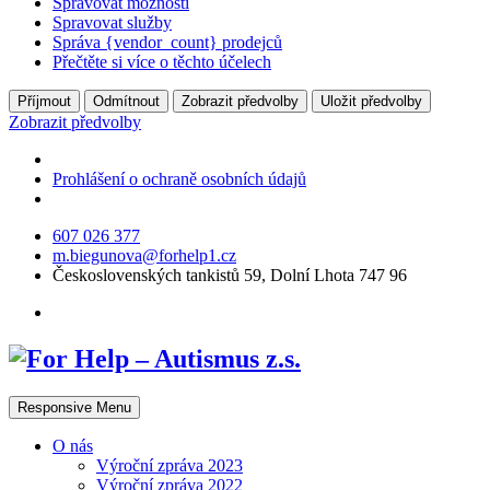
Spravovat možnosti
Spravovat služby
Správa {vendor_count} prodejců
Přečtěte si více o těchto účelech
Příjmout
Odmítnout
Zobrazit předvolby
Uložit předvolby
Zobrazit předvolby
Prohlášení o ochraně osobních údajů
607 026 377
m.biegunova@forhelp1.cz
Československých tankistů 59, Dolní Lhota 747 96
Responsive Menu
O nás
Výroční zpráva 2023
Výroční zpráva 2022