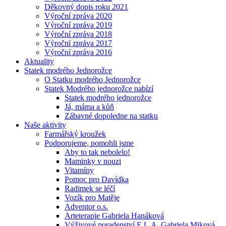
Děkovný dopis roku 2021
Výroční zpráva 2020
Výroční zpráva 2019
Výroční zpráva 2018
Výroční zpráva 2017
Výroční zpráva 2016
Aktuality
Statek modrého Jednorožce
O Statku modrého Jednorožce
Statek Modrého jednorožce nabízí
Statek modrého jednorožce
Já, máma a kůň
Zábavné dopoledne na statku
Naše aktivity
Farmářský kroužek
Podporujeme, pomohli jsme
Aby to tak nebolelo!
Maminky v nouzi
Vitamíny
Pomoc pro Davídka
Radimek se léčí
Vozík pro Matěje
Adventor o.s.
Arteterapie Gabriela Hanáková
Výživové poradenství E.L.A. Gabriela Miková