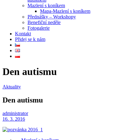
Mazlení s koníkem
Mapa-Mazlení s koníkem
Přednášky – Workshopy
Benefiční neděle
Fotogalerie
Kontakt
Přidej se k nám
Den autismu
Aktuality
Den autismu
administrator
16. 3. 2016