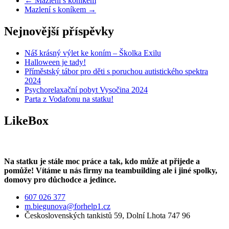
←
Mazlení s koníkem
Mazlení s koníkem
→
Nejnovější příspěvky
Náš krásný výlet ke koním – Školka Exilu
Halloween je tady!
Příměstský tábor pro děti s poruchou autistického spektra
2024
Psychorelaxační pobyt Vysočina 2024
Parta z Vodafonu na statku!
LikeBox
Na statku je stále moc práce a tak, kdo může at přijede a
pomůže! Vítáme u nás firmy na teambuilding ale i jiné spolky,
domovy pro důchodce a jedince.
607 026 377
m.biegunova@forhelp1.cz
Československých tankistů 59, Dolní Lhota 747 96