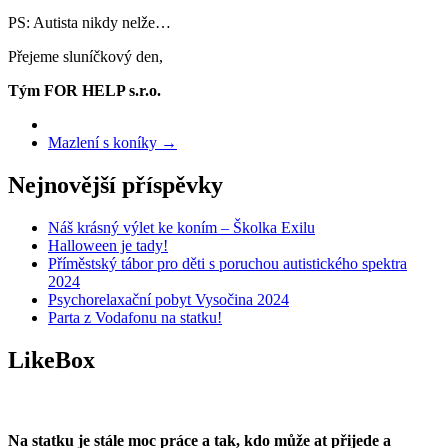
PS: Autista nikdy nelže…
Přejeme sluníčkový den,
Tým FOR HELP s.r.o.
Mazlení s koníky
→
Nejnovější příspěvky
Náš krásný výlet ke koním – Školka Exilu
Halloween je tady!
Příměstský tábor pro děti s poruchou autistického spektra
2024
Psychorelaxační pobyt Vysočina 2024
Parta z Vodafonu na statku!
LikeBox
Na statku je stále moc práce a tak, kdo může at přijede a