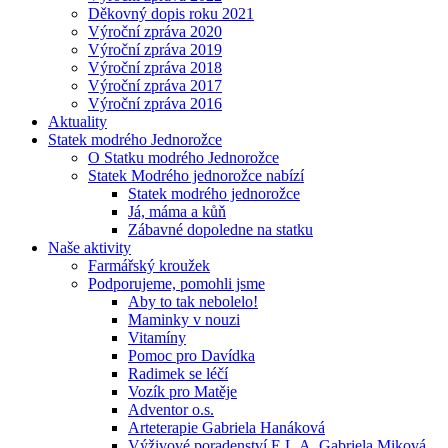
Děkovný dopis roku 2021
Výroční zpráva 2020
Výroční zpráva 2019
Výroční zpráva 2018
Výroční zpráva 2017
Výroční zpráva 2016
Aktuality
Statek modrého Jednorožce
O Statku modrého Jednorožce
Statek Modrého jednorožce nabízí
Statek modrého jednorožce
Já, máma a kůň
Zábavné dopoledne na statku
Naše aktivity
Farmářský kroužek
Podporujeme, pomohli jsme
Aby to tak nebolelo!
Maminky v nouzi
Vitamíny
Pomoc pro Davídka
Radimek se léčí
Vozík pro Matěje
Adventor o.s.
Arteterapie Gabriela Hanáková
Výživové poradenství E.L.A. Gabriela Miková