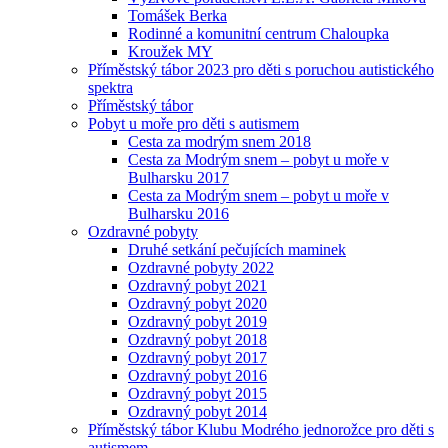
Tomášek Berka
Rodinné a komunitní centrum Chaloupka
Kroužek MY
Příměstský tábor 2023 pro děti s poruchou autistického
spektra
Příměstský tábor
Pobyt u moře pro děti s autismem
Cesta za modrým snem 2018
Cesta za Modrým snem – pobyt u moře v
Bulharsku 2017
Cesta za Modrým snem – pobyt u moře v
Bulharsku 2016
Ozdravné pobyty
Druhé setkání pečujících maminek
Ozdravné pobyty 2022
Ozdravný pobyt 2021
Ozdravný pobyt 2020
Ozdravný pobyt 2019
Ozdravný pobyt 2018
Ozdravný pobyt 2017
Ozdravný pobyt 2016
Ozdravný pobyt 2015
Ozdravný pobyt 2014
Příměstský tábor Klubu Modrého jednorožce pro děti s
autismem