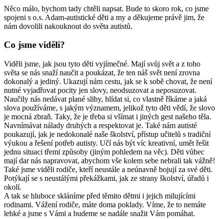
Něco málo, bychom tady chtěli napsat. Bude to skoro rok, co jsme
spojeni s o.s. Adam-autistické děti a my a děkujeme právě jim, že
nám dovolili nakouknout do světa autistů.
Co jsme viděli?
Viděli jsme, jak jsou tyto děti vyjímečné. Mají svůj svět a z toho
světa se nás snaží naučit a poukázat, že ten náš svět není zrovna
dokonalý a jediný. Ukazují nám cestu, jak se k sobě chovat, že není
nutné vyjadřovat pocity jen slovy, neodsuzovat a neposuzovat.
Naučily nás nedávat plané sliby, hlídat si, co vlastně říkáme a jaká
slova používáme, s jakým významem, jelikož tyto děti vědí, že slovo
je mocná zbraň. Taky, že je třeba si všímat i jiných gest našeho těla.
Navnímávat nálady druhých a respektovat je. Také nám autisté
poukazují, jak je nedokonalé naše školství, přístup učitelů s tradiční
výukou a řešení potřeb autisty. Učí nás být víc kreativní, umět řešit
jednu situaci třemi způsoby (jiným pohledem na věc). Děti vůbec
mají dar nás napravovat, abychom vše kolem sebe nebrali tak vážně!
Také jsme viděli rodiče, kteří neustále a neúnavně bojují za své děti.
Potýkají se s neustálými překážkami, jak ze strany školství, úřadů i
okolí.
A tak se hluboce skláníme před těmito dětmi i jejich milujícími
rodinami. Vážení rodiče, máte doma poklady. Víme, že to nemáte
lehké a jsme s Vámi a budeme se nadále snažit Vám pomáhat.