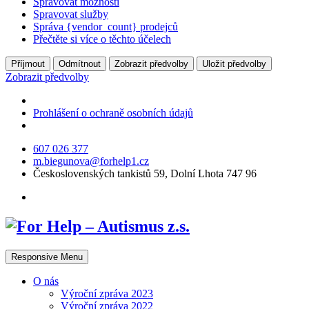
Spravovat možnosti
Spravovat služby
Správa {vendor_count} prodejců
Přečtěte si více o těchto účelech
Příjmout
Odmítnout
Zobrazit předvolby
Uložit předvolby
Zobrazit předvolby
Prohlášení o ochraně osobních údajů
607 026 377
m.biegunova@forhelp1.cz
Československých tankistů 59, Dolní Lhota 747 96
Responsive Menu
O nás
Výroční zpráva 2023
Výroční zpráva 2022