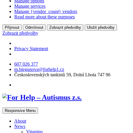
Manage options
Manage services
Manage {vendor_count} vendors
Read more about these purposes
Příjmout
Odmítnout
Zobrazit předvolby
Uložit předvolby
Zobrazit předvolby
Privacy Statement
607 026 377
m.biegunova@forhelp1.cz
Československých tankistů 59, Dolní Lhota 747 96
Responsive Menu
About
News
Vitamins