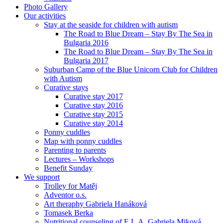
Photo Gallery
Our activities
Stay at the seaside for children with autism
The Road to Blue Dream – Stay By The Sea in
Bulgaria 2016
The Road to Blue Dream – Stay By The Sea in
Bulgaria 2017
Suburban Camp of the Blue Unicorn Club for Children
with Autism
Curative stays
Curative stay 2017
Curative stay 2016
Curative stay 2015
Curative stay 2014
Ponny cuddles
Map with ponny cuddles
Parenting to parents
Lectures – Workshops
Benefit Sunday
We support
Trolley for Matěj
Adventor o.s.
Art theraphy Gabriela Hanáková
Tomasek Berka
Nutritional counseling of E.L.A. Gabriela Miková