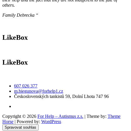
others.
Family Debrecka “
LikeBox
LikeBox
607 026 377
m.biegunova@forhelp1.cz
Československých tankistů 59, Dolní Lhota 747 96
Copyright © 2026
For Help – Autismus z.s.
| Theme by:
Theme
Horse
| Powered by:
WordPress
Spravovat souhlas