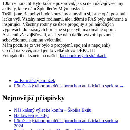
10km v horách! Bylo krásné pozorovat, jak si děti užívají všechny
aktivity, které nám Špindlerův Mlýn poskytl.
Tušili jsme, že pobyt bude kouzelný a myslím si, jsme opět posunuli
laťku výš. Vztahy mezi rodinami, ale i dětmi s PAS byly nádherné a
inspirující. Všechny rodiny se úzce propojily a při náročných
výpravách do krásných hor jsme si poskytli maximálně oporu.
Asistenti vše zajišťovali, a tak se nám dařilo vytvořit pevnou
sebevědomou skupinu výletníků.
Mám pocit, že to vše bylo o propojení, spojení a napojení:)
Co říct na závěr, snad jen to velké slovo DĚKUJI !
Fotogalerii naleznete na našich
facebookových stránkách
.
←
Farmářský kroužek
Příměstský tábor pro děti s poruchou autistického spektra
→
Nejnovější příspěvky
Náš krásný výlet ke koním – Školka Exilu
Halloween je tady!
Příměstský tábor pro děti s poruchou autistického spektra
2024