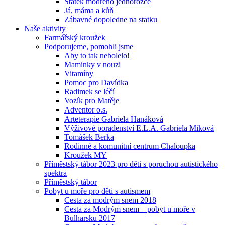
Statek modrého jednorožce
Já, máma a kůň
Zábavné dopoledne na statku
Naše aktivity
Farmářský kroužek
Podporujeme, pomohli jsme
Aby to tak nebolelo!
Maminky v nouzi
Vitamíny
Pomoc pro Davídka
Radimek se léčí
Vozík pro Matěje
Adventor o.s.
Arteterapie Gabriela Hanáková
Výživové poradenství E.L.A. Gabriela Miková
Tomášek Berka
Rodinné a komunitní centrum Chaloupka
Kroužek MY
Příměstský tábor 2023 pro děti s poruchou autistického
spektra
Příměstský tábor
Pobyt u moře pro děti s autismem
Cesta za modrým snem 2018
Cesta za Modrým snem – pobyt u moře v
Bulharsku 2017