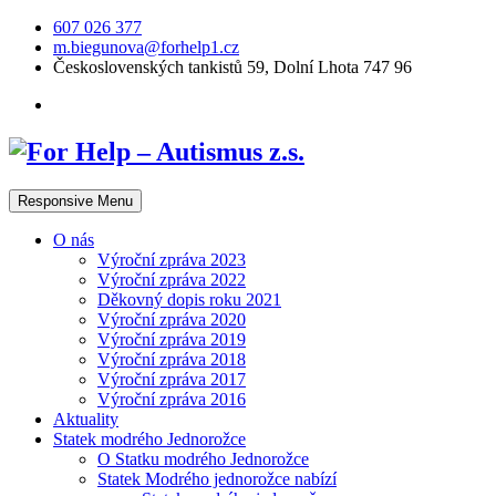
607 026 377
m.biegunova@forhelp1.cz
Československých tankistů 59, Dolní Lhota 747 96
Responsive Menu
O nás
Výroční zpráva 2023
Výroční zpráva 2022
Děkovný dopis roku 2021
Výroční zpráva 2020
Výroční zpráva 2019
Výroční zpráva 2018
Výroční zpráva 2017
Výroční zpráva 2016
Aktuality
Statek modrého Jednorožce
O Statku modrého Jednorožce
Statek Modrého jednorožce nabízí