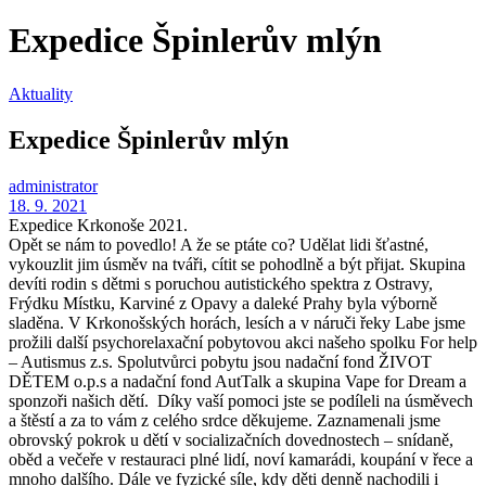
Expedice Špinlerův mlýn
Aktuality
Expedice Špinlerův mlýn
administrator
18. 9. 2021
Expedice Krkonoše 2021.
Opět se nám to povedlo! A že se ptáte co? Udělat lidi šťastné,
vykouzlit jim úsměv na tváři, cítit se pohodlně a být přijat. Skupina
devíti rodin s dětmi s poruchou autistického spektra z Ostravy,
Frýdku Místku, Karviné z Opavy a daleké Prahy byla výborně
sladěna. V Krkonošských horách, lesích a v náruči řeky Labe jsme
prožili další psychorelaxační pobytovou akci našeho spolku For help
– Autismus z.s. Spolutvůrci pobytu jsou nadační fond ŽIVOT
DĚTEM o.p.s a nadační fond AutTalk a skupina Vape for Dream a
sponzoři našich dětí. Díky vaší pomoci jste se podíleli na úsměvech
a štěstí a za to vám z celého srdce děkujeme. Zaznamenali jsme
obrovský pokrok u dětí v socializačních dovednostech – snídaně,
oběd a večeře v restauraci plné lidí, noví kamarádi, koupání v řece a
mnoho dalšího. Dále ve fyzické síle, kdy děti denně nachodili i