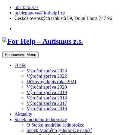
607 026 377
m.biegunova@forhelp1.cz
Československých tankistů 59, Dolní Lhota 747 96
Responsive Menu
O nás
Výroční zpráva 2023
Výroční zpráva 2022
Děkovný dopis roku 2021
Výroční zpráva 2020
Výroční zpráva 2019
Výroční zpráva 2018
Výroční zpráva 2017
Výroční zpráva 2016
Aktuality
Statek modrého Jednorožce
O Statku modrého Jednorožce
Statek Modrého jednorožce nabízí