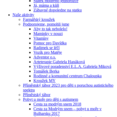
Statek modrého jednorožce
Já, máma a kůň
Zábavné dopoledne na statku
Naše aktivity
Farmářský kroužek
Podporujeme, pomohli jsme
Aby to tak nebolelo!
Maminky v nouzi
Vitamíny
Pomoc pro Davídka
Radimek se léčí
Vozík pro Matěje
Adventor o.s.
Arteterapie Gabriela Hanáková
Výživové poradenství E.L.A. Gabriela Miková
Tomášek Berka
Rodinné a komunitní centrum Chaloupka
Kroužek MY
Příměstský tábor 2023 pro děti s poruchou autistického
spektra
Příměstský tábor
Pobyt u moře pro děti s autismem
Cesta za modrým snem 2018
Cesta za Modrým snem – pobyt u moře v
Bulharsku 2017