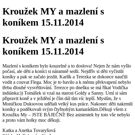
Kroužek MY a mazlení s
koníkem 15.11.2014
Kroužek MY a mazlení s
koníkem 15.11.2014
Mazlení s koníkem bylo kouzelné a to doslova! Nejen že nám vyšlo
počasí, ale děti a koníci si náramně sedli. Nejdřív si děti vyčistili
koníky a pak se začalo jezdit. Karlík a Terezka se dokonce naučili
vodit a couvat Flega. Moc je to bavilo a k mému překvapení nebylo
třeba dlouhé vysvětlování. Terezce po dnešku se má říkat Vodička
indiánka:)) Tomášek si vzal na starost Goldy a Sanny. Umí si sám
připravit koně a v ježdění je čím dál tím víc lepší. Myslím, že s
Moničkou Duksovou udělali velký kus práce. Nakonec děti nakrmili
koníky a poděkovali svým čtyřnohým kamarádům.Děkuji všem z
Kroužku My – JSTE BÁJEČNÍ! Bez asistentek by toto vše nebylo
a proto vám holky moc děkuji.
Katka a Anetka Tovaryšová