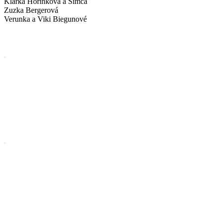
Klárka Hořínková a Simča
Zuzka Bergerová
Verunka a Viki Biegunové