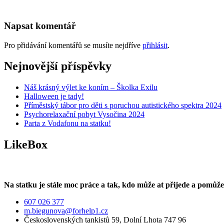
Napsat komentář
Pro přidávání komentářů se musíte nejdříve
přihlásit
.
Nejnovější příspěvky
Náš krásný výlet ke koním – Školka Exilu
Halloween je tady!
Příměstský tábor pro děti s poruchou autistického spektra 2024
Psychorelaxační pobyt Vysočina 2024
Parta z Vodafonu na statku!
LikeBox
Na statku je stále moc práce a tak, kdo může at přijede a pomůže
607 026 377
m.biegunova@forhelp1.cz
Československých tankistů 59, Dolní Lhota 747 96