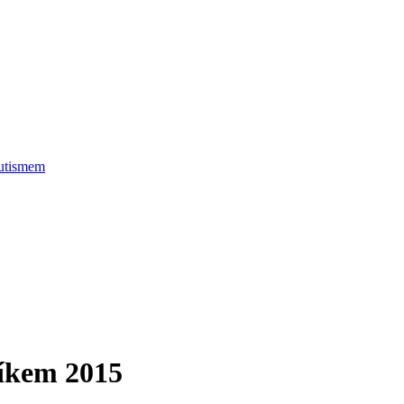
autismem
níkem 2015