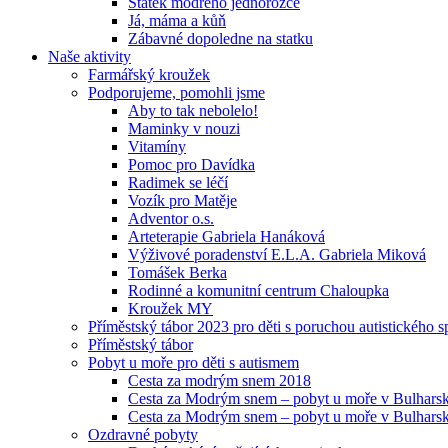
Statek modrého jednorožce
Já, máma a kůň
Zábavné dopoledne na statku
Naše aktivity
Farmářský kroužek
Podporujeme, pomohli jsme
Aby to tak nebolelo!
Maminky v nouzi
Vitamíny
Pomoc pro Davídka
Radimek se léčí
Vozík pro Matěje
Adventor o.s.
Arteterapie Gabriela Hanáková
Výživové poradenství E.L.A. Gabriela Miková
Tomášek Berka
Rodinné a komunitní centrum Chaloupka
Kroužek MY
Příměstský tábor 2023 pro děti s poruchou autistického s
Příměstský tábor
Pobyt u moře pro děti s autismem
Cesta za modrým snem 2018
Cesta za Modrým snem – pobyt u moře v Bulhars
Cesta za Modrým snem – pobyt u moře v Bulhars
Ozdravné pobyty