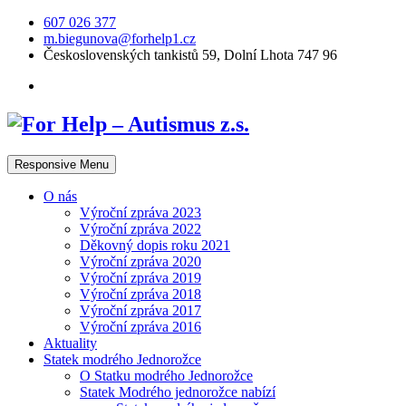
607 026 377
m.biegunova@forhelp1.cz
Československých tankistů 59, Dolní Lhota 747 96
Responsive Menu
O nás
Výroční zpráva 2023
Výroční zpráva 2022
Děkovný dopis roku 2021
Výroční zpráva 2020
Výroční zpráva 2019
Výroční zpráva 2018
Výroční zpráva 2017
Výroční zpráva 2016
Aktuality
Statek modrého Jednorožce
O Statku modrého Jednorožce
Statek Modrého jednorožce nabízí