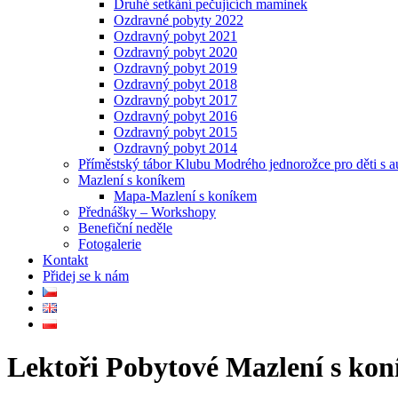
Druhé setkání pečujících maminek
Ozdravné pobyty 2022
Ozdravný pobyt 2021
Ozdravný pobyt 2020
Ozdravný pobyt 2019
Ozdravný pobyt 2018
Ozdravný pobyt 2017
Ozdravný pobyt 2016
Ozdravný pobyt 2015
Ozdravný pobyt 2014
Příměstský tábor Klubu Modrého jednorožce pro děti s 
Mazlení s koníkem
Mapa-Mazlení s koníkem
Přednášky – Workshopy
Benefiční neděle
Fotogalerie
Kontakt
Přidej se k nám
Lektoři Pobytové Mazlení s ko