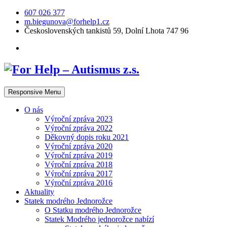
607 026 377
m.biegunova@forhelp1.cz
Československých tankistů 59, Dolní Lhota 747 96
Responsive Menu
O nás
Výroční zpráva 2023
Výroční zpráva 2022
Děkovný dopis roku 2021
Výroční zpráva 2020
Výroční zpráva 2019
Výroční zpráva 2018
Výroční zpráva 2017
Výroční zpráva 2016
Aktuality
Statek modrého Jednorožce
O Statku modrého Jednorožce
Statek Modrého jednorožce nabízí