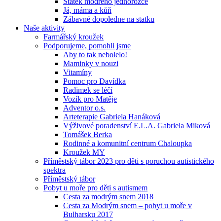
Statek modrého jednorožce
Já, máma a kůň
Zábavné dopoledne na statku
Naše aktivity
Farmářský kroužek
Podporujeme, pomohli jsme
Aby to tak nebolelo!
Maminky v nouzi
Vitamíny
Pomoc pro Davídka
Radimek se léčí
Vozík pro Matěje
Adventor o.s.
Arteterapie Gabriela Hanáková
Výživové poradenství E.L.A. Gabriela Miková
Tomášek Berka
Rodinné a komunitní centrum Chaloupka
Kroužek MY
Příměstský tábor 2023 pro děti s poruchou autistického
spektra
Příměstský tábor
Pobyt u moře pro děti s autismem
Cesta za modrým snem 2018
Cesta za Modrým snem – pobyt u moře v
Bulharsku 2017