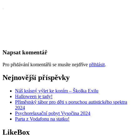
Napsat komentář
Pro přidávání komentářů se musíte nejdříve
přihlásit
.
Nejnovější příspěvky
Náš krásný výlet ke koním – Školka Exilu
Halloween je tady!
Příměstský tábor pro děti s poruchou autistického spektra
2024
Psychorelaxační pobyt Vysočina 2024
Parta z Vodafonu na statku!
LikeBox