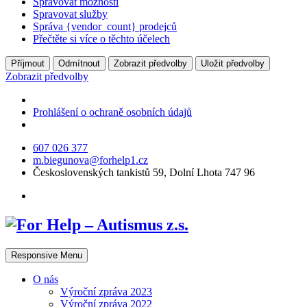
Spravovat možnosti
Spravovat služby
Správa {vendor_count} prodejců
Přečtěte si více o těchto účelech
Příjmout
Odmítnout
Zobrazit předvolby
Uložit předvolby
Zobrazit předvolby
Prohlášení o ochraně osobních údajů
607 026 377
m.biegunova@forhelp1.cz
Československých tankistů 59, Dolní Lhota 747 96
Responsive Menu
O nás
Výroční zpráva 2023
Výroční zpráva 2022