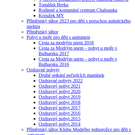
Tomášek Berka
Rodinné a komunitní centrum Chaloupka
Kroužek MY
Příměstský tábor 2023 pro děti s poruchou autistického
spektra
Příměstský tábor
Pobyt u moře pro děti s autismem
Cesta za modrým snem 2018
Cesta za Modrým snem – pobyt u moře v
Bulharsku 2017
Cesta za Modrým snem – pobyt u moře v
Bulharsku 2016
Ozdravné pobyty
Druhé setkání pečujících maminek
Ozdravné pobyty 2022
Ozdravný pobyt 2021
Ozdravný pobyt 2020
Ozdravný pobyt 2019
Ozdravný pobyt 2018
Ozdravný pobyt 2017
Ozdravný pobyt 2016
Ozdravný pobyt 2015
Ozdravný pobyt 2014
Příměstský tábor Klubu Modrého jednorožce pro děti s
autismem