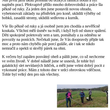
Náš první jarní úklid probíhal od brzkých ranních hodin a byl
naplněn prací. Překvapivě přišlo mnoho dobrovolníků a práce šla
pěkně od ruky. Za jeden den jsme postavili novou ohradu,
vybetonovali základy na přístřešek pro koně, uklidili výběhy od
bobků, zasadili stromy, uklidili sedlovnu a kurník.
Vše šlo pěkně od ruky a já osobně jsem jen chodila a nevěřícně
koukala. Všichni měli úsměv na tváři, i když byli od slunce spálení.
Děti spokojeně poletovaly sem a tam, pomáhaly a za odměnu se
povozily na ponících. Nečekali jsme, že Vás doopravdy přijde tak
moc a proto nám chybělo pár porcí guláše, ale i tak se nikdo
nemračil a opekli si skvělý párek na ohni.
K večeru byl zapálen posvátný oheň a pálili jsme, co už nechceme
ve svém životě. V dobré náladě jsme se usnesli, že tohle byl
galaktický slet nevídaných lidiček, a měli jsme velmi dobrý pocit z
vykonané práce. Mám z tohoto dne v srdci obrovskou vděčnost.
Tohle byl velký den pro nás všechny.