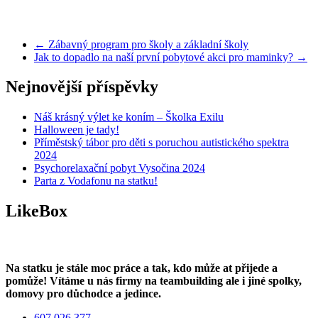
←
Zábavný program pro školy a základní školy
Jak to dopadlo na naší první pobytové akci pro maminky?
→
Nejnovější příspěvky
Náš krásný výlet ke koním – Školka Exilu
Halloween je tady!
Příměstský tábor pro děti s poruchou autistického spektra
2024
Psychorelaxační pobyt Vysočina 2024
Parta z Vodafonu na statku!
LikeBox
Na statku je stále moc práce a tak, kdo může at přijede a
pomůže! Vítáme u nás firmy na teambuilding ale i jiné spolky,
domovy pro důchodce a jedince.
607 026 377