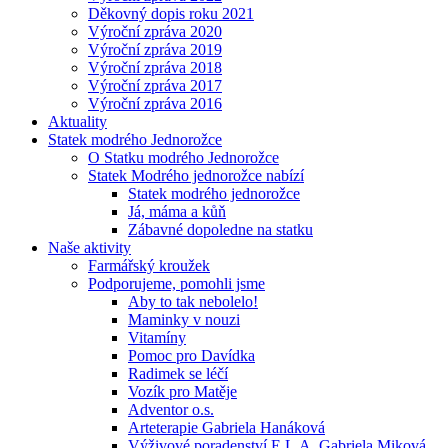
Děkovný dopis roku 2021
Výroční zpráva 2020
Výroční zpráva 2019
Výroční zpráva 2018
Výroční zpráva 2017
Výroční zpráva 2016
Aktuality
Statek modrého Jednorožce
O Statku modrého Jednorožce
Statek Modrého jednorožce nabízí
Statek modrého jednorožce
Já, máma a kůň
Zábavné dopoledne na statku
Naše aktivity
Farmářský kroužek
Podporujeme, pomohli jsme
Aby to tak nebolelo!
Maminky v nouzi
Vitamíny
Pomoc pro Davídka
Radimek se léčí
Vozík pro Matěje
Adventor o.s.
Arteterapie Gabriela Hanáková
Výživové poradenství E.L.A. Gabriela Miková