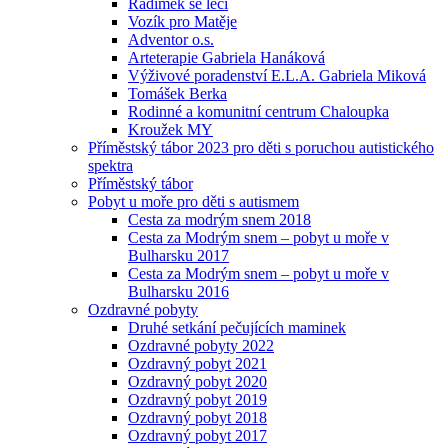
Radimek se léčí
Vozík pro Matěje
Adventor o.s.
Arteterapie Gabriela Hanáková
Výživové poradenství E.L.A. Gabriela Miková
Tomášek Berka
Rodinné a komunitní centrum Chaloupka
Kroužek MY
Příměstský tábor 2023 pro děti s poruchou autistického
spektra
Příměstský tábor
Pobyt u moře pro děti s autismem
Cesta za modrým snem 2018
Cesta za Modrým snem – pobyt u moře v
Bulharsku 2017
Cesta za Modrým snem – pobyt u moře v
Bulharsku 2016
Ozdravné pobyty
Druhé setkání pečujících maminek
Ozdravné pobyty 2022
Ozdravný pobyt 2021
Ozdravný pobyt 2020
Ozdravný pobyt 2019
Ozdravný pobyt 2018
Ozdravný pobyt 2017