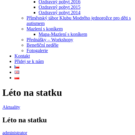
Ozdravný pobyt 2016
Ozdravný pobyt 2015
Ozdravný pobyt 2014
Příměstský tábor Klubu Modrého jednorožce pro děti s
autismem
Mazlení s koníkem
Mapa-Mazlení s koníkem
Přednášky – Workshopy
Benefiční neděle
Fotogalerie
Kontakt
Přidej se k nám
Léto na statku
Aktuality
Léto na statku
administrator