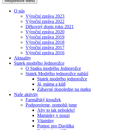
Responsive Menu
O nás
Výroční zpráva 2023
Výroční zpráva 2022
Děkovný dopis roku 2021
Výroční zpráva 2020
Výroční zpráva 2019
Výroční zpráva 2018
Výroční zpráva 2017
Výroční zpráva 2016
Aktuality
Statek modrého Jednorožce
O Statku modrého Jednorožce
Statek Modrého jednorožce nabízí
Statek modrého jednorožce
Já, máma a kůň
Zábavné dopoledne na statku
Naše aktivity
Farmářský kroužek
Podporujeme, pomohli jsme
Aby to tak nebolelo!
Maminky v nouzi
Vitamíny
Pomoc pro Davídka