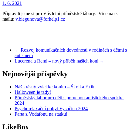
1. 6. 2021
Připravili jsme si pro Vás letní příměstské tábory. Více na e-
mailu:
v.biegunova@forhelp1.cz
←
Rozvoj komunikačních dovedností v rodinách s dětmi s
autismem
Lucerena a Remi – nový příběh naších koní
→
Nejnovější příspěvky
Náš krásný výlet ke koním – Školka Exilu
Halloween je tady!
Příměstský tábor pro děti s poruchou autistického spektra
2024
Psychorelaxační pobyt Vysočina 2024
Parta z Vodafonu na statku!
LikeBox