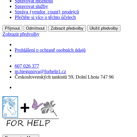
Spravovat možnosti
Spravovat služby
Správa {vendor_count} prodejců
Přečtěte si více o těchto účelech
Příjmout
Odmítnout
Zobrazit předvolby
Uložit předvolby
Zobrazit předvolby
Prohlášení o ochraně osobních údajů
607 026 377
m.biegunova@forhelp1.cz
Československých tankistů 59, Dolní Lhota 747 96