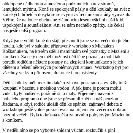
obklopené nádhernou atmosférou podzimních barev stromů,
lemujících mýtinu. Koně se spokojeně pásly a děti koukaly na svět z
koňských hřbetů a dosyta se se svými zvířecími kamarády vymazlili.
Věřím, že na louce obehnané zlátnoucím lesem všichni našli klid,
uspokojení a sounáležitost. Ani se nám nechtělo zpátky, ale čekal
nás ještě další program.
Když jsme vrátili koně do stájí, přesunuli jsme se na večer do jiného
hotelu, kde byl v salonku připravený workshop s Michalem
Roškaňukem, na kterém sdělil maminkám své poznatky z Mazlení s
koníkem. Za celý den měl možnost děti lépe poznat, a mohl tak
poradit rodičům některé postupy na zlepšení komunikace s jejich
dítětem a řešení některých problémových situací. Workshop byl pro
všechny velkým přínosem, dokonce i pro asistenty.
Děti s tatínky měli mezitím také o zábavu postaráno – využily totiž
koupání v bazénu s mořskou vodou! A jak jsme je potom mohli
vidět, byly nadšené, pořádně si to užily. Příjemně unavení z
bohatého programu dne jsme se přesunuli zpět na náš penzion
Jízdárna, a když rodiče uložili děti ke spánku, zajímavá debata z
workshopu ještě volně pokračovala na příjemném večeru s dobrou
pozdní večeří. Byla to krásná tečka za prvním pobytovým Mazlením
s koníkem.
V neděli ráno se po výborné snídani všichni rozloučili a plní