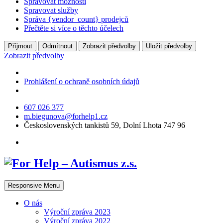
Spravovat možnosti
Spravovat služby
Správa {vendor_count} prodejců
Přečtěte si více o těchto účelech
Příjmout
Odmítnout
Zobrazit předvolby
Uložit předvolby
Zobrazit předvolby
Prohlášení o ochraně osobních údajů
607 026 377
m.biegunova@forhelp1.cz
Československých tankistů 59, Dolní Lhota 747 96
Responsive Menu
O nás
Výroční zpráva 2023
Výroční zpráva 2022