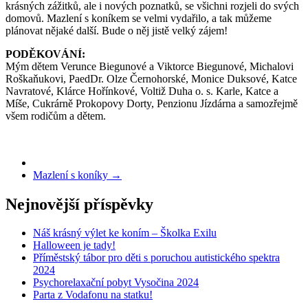
krásných zážitků, ale i nových poznatků, se všichni rozjeli do svých
domovů. Mazlení s koníkem se velmi vydařilo, a tak můžeme
plánovat nějaké další. Bude o něj jistě velký zájem!
PODĚKOVÁNÍ:
Mým dětem Verunce Biegunové a Viktorce Biegunové, Michalovi
Roškaňukovi, PaedDr. Olze Černohorské, Monice Duksové, Katce
Navratové, Klárce Hořínkové, Voltiž Duha o. s. Karle, Katce a
Míše, Cukrárně Prokopovy Dorty, Penzionu Jízdárna a samozřejmě
všem rodičům a dětem.
Mazlení s koníky
→
Nejnovější příspěvky
Náš krásný výlet ke koním – Školka Exilu
Halloween je tady!
Příměstský tábor pro děti s poruchou autistického spektra
2024
Psychorelaxační pobyt Vysočina 2024
Parta z Vodafonu na statku!