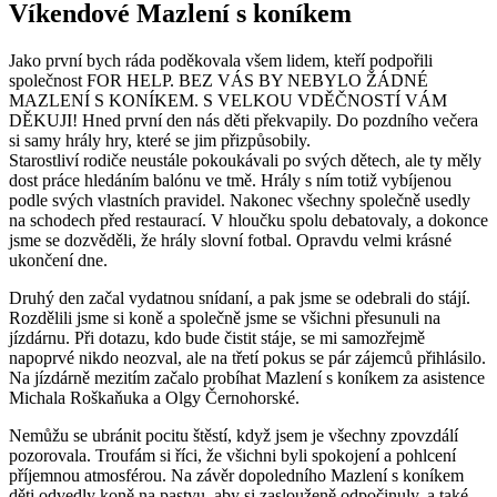
Víkendové Mazlení s koníkem
Jako první bych ráda poděkovala všem lidem, kteří podpořili
společnost FOR HELP. BEZ VÁS BY NEBYLO ŽÁDNÉ
MAZLENÍ S KONÍKEM. S VELKOU VDĚČNOSTÍ VÁM
DĚKUJI! Hned první den nás děti překvapily. Do pozdního večera
si samy hrály hry, které se jim přizpůsobily.
Starostliví rodiče neustále pokoukávali po svých dětech, ale ty měly
dost práce hledáním balónu ve tmě. Hrály s ním totiž vybíjenou
podle svých vlastních pravidel. Nakonec všechny společně usedly
na schodech před restaurací. V hloučku spolu debatovaly, a dokonce
jsme se dozvěděli, že hrály slovní fotbal. Opravdu velmi krásné
ukončení dne.
Druhý den začal vydatnou snídaní, a pak jsme se odebrali do stájí.
Rozdělili jsme si koně a společně jsme se všichni přesunuli na
jízdárnu. Při dotazu, kdo bude čistit stáje, se mi samozřejmě
napoprvé nikdo neozval, ale na třetí pokus se pár zájemců přihlásilo.
Na jízdárně mezitím začalo probíhat Mazlení s koníkem za asistence
Michala Roškaňuka a Olgy Černohorské.
Nemůžu se ubránit pocitu štěstí, když jsem je všechny zpovzdálí
pozorovala. Troufám si říci, že všichni byli spokojení a pohlcení
příjemnou atmosférou. Na závěr dopoledního Mazlení s koníkem
děti odvedly koně na pastvu, aby si zaslouženě odpočinuly, a také