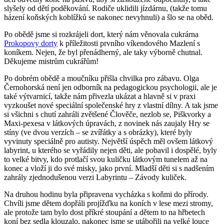
slyšely od dětí poděkování. Rodiče uklidili jízdárnu, (takže tomu
házení koňských koblížků se nakonec nevyhnuli) a šlo se na oběd.
Po obědě jsme si rozkrájeli dort, který nám věnovala cukrárna
Prokopovy dorty
k příležitosti prvního víkendového Mazlení s
koníkem. Nejen, že byl přenádherný, ale taky výborně chutnal.
Děkujeme mistrům cukrářům!
Po dobrém obědě a moučníku přišla chvilka pro zábavu. Olga
Černohorská není jen odborník na pedagogickou psychologii, ale je
také výtvarnicí, takže nám přivezla ukázat a hlavně si v praxi
vyzkoušet nové speciální společenské hry z vlastní dílny. A tak jsme
si všichni s chutí zahráli zvětšené Člověče, nezlob se, Piškvorky a
Maxi-pexesa v látkových úpravách, z novinek nás zaujaly Hry se
stíny (ve dvou verzích – se zvířátky a s obrázky), které byly
vyvinuty speciálně pro autisty. Největší úspěch měl ovšem látkový
labyrint, u kterého se vyřádily nejen děti, ale pobavil i dospělé, byly
to velké bitvy, kdo protlačí svou kuličku látkovým tunelem až na
konec a vloží ji do své misky, jako první. Mladší děti si s nadšením
zahrály zjednodušenou verzi Labyrintu – Závody kuliček.
Na druhou hodinu byla připravena vycházka s koňmi do přírody.
Chvíli jsme dětem dopřáli projížďku na koních v lese mezi stromy,
ale protože tam bylo dost příkré stoupání a dětem to na hřbetech
koní bez sedla klouzalo, nakonec jsme se utábořili na velké louce