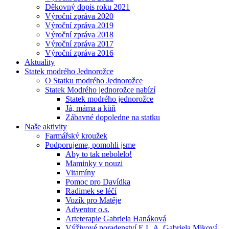
Děkovný dopis roku 2021
Výroční zpráva 2020
Výroční zpráva 2019
Výroční zpráva 2018
Výroční zpráva 2017
Výroční zpráva 2016
Aktuality
Statek modrého Jednorožce
O Statku modrého Jednorožce
Statek Modrého jednorožce nabízí
Statek modrého jednorožce
Já, máma a kůň
Zábavné dopoledne na statku
Naše aktivity
Farmářský kroužek
Podporujeme, pomohli jsme
Aby to tak nebolelo!
Maminky v nouzi
Vitamíny
Pomoc pro Davídka
Radimek se léčí
Vozík pro Matěje
Adventor o.s.
Arteterapie Gabriela Hanáková
Výživové poradenství E.L.A. Gabriela Miková