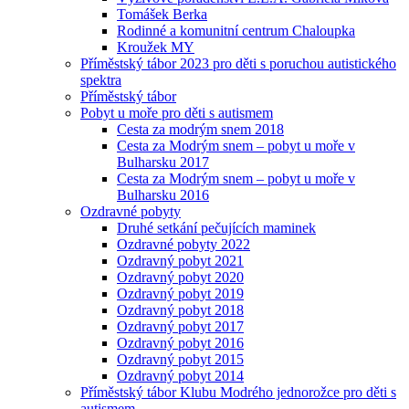
Tomášek Berka
Rodinné a komunitní centrum Chaloupka
Kroužek MY
Příměstský tábor 2023 pro děti s poruchou autistického
spektra
Příměstský tábor
Pobyt u moře pro děti s autismem
Cesta za modrým snem 2018
Cesta za Modrým snem – pobyt u moře v
Bulharsku 2017
Cesta za Modrým snem – pobyt u moře v
Bulharsku 2016
Ozdravné pobyty
Druhé setkání pečujících maminek
Ozdravné pobyty 2022
Ozdravný pobyt 2021
Ozdravný pobyt 2020
Ozdravný pobyt 2019
Ozdravný pobyt 2018
Ozdravný pobyt 2017
Ozdravný pobyt 2016
Ozdravný pobyt 2015
Ozdravný pobyt 2014
Příměstský tábor Klubu Modrého jednorožce pro děti s
autismem