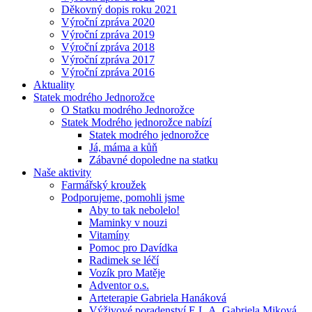
Děkovný dopis roku 2021
Výroční zpráva 2020
Výroční zpráva 2019
Výroční zpráva 2018
Výroční zpráva 2017
Výroční zpráva 2016
Aktuality
Statek modrého Jednorožce
O Statku modrého Jednorožce
Statek Modrého jednorožce nabízí
Statek modrého jednorožce
Já, máma a kůň
Zábavné dopoledne na statku
Naše aktivity
Farmářský kroužek
Podporujeme, pomohli jsme
Aby to tak nebolelo!
Maminky v nouzi
Vitamíny
Pomoc pro Davídka
Radimek se léčí
Vozík pro Matěje
Adventor o.s.
Arteterapie Gabriela Hanáková
Výživové poradenství E.L.A. Gabriela Miková