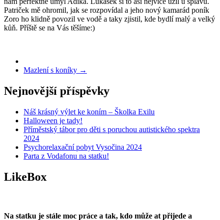
nám perfektně umyl Adíka. Lukášek si to asi nejvíce užil u splavu.
Patriček mě ohromil, jak se rozpovídal a jeho nový kamarád poník
Zoro ho klidně povozil ve vodě a taky zjistil, kde bydlí malý a velký
kůň. Příště se na Vás těšíme:)
Mazlení s koníky
→
Nejnovější příspěvky
Náš krásný výlet ke koním – Školka Exilu
Halloween je tady!
Příměstský tábor pro děti s poruchou autistického spektra
2024
Psychorelaxační pobyt Vysočina 2024
Parta z Vodafonu na statku!
LikeBox
Na statku je stále moc práce a tak, kdo může at přijede a