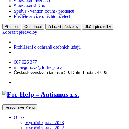
Spravovat možnosti
Spravovat služby
Správa {vendor_count} prodejců
Přečtěte si více o těchto účelech
Příjmout
Odmítnout
Zobrazit předvolby
Uložit předvolby
Zobrazit předvolby
Prohlášení o ochraně osobních údajů
607 026 377
m.biegunova@forhelp1.cz
Československých tankistů 59, Dolní Lhota 747 96
Responsive Menu
O nás
Výroční zpráva 2023
Výroční zpráva 2022