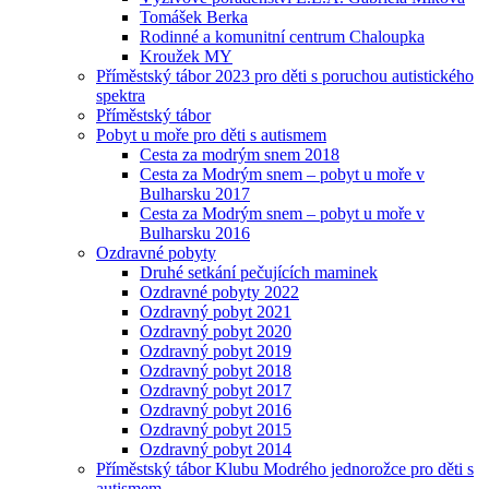
Tomášek Berka
Rodinné a komunitní centrum Chaloupka
Kroužek MY
Příměstský tábor 2023 pro děti s poruchou autistického
spektra
Příměstský tábor
Pobyt u moře pro děti s autismem
Cesta za modrým snem 2018
Cesta za Modrým snem – pobyt u moře v
Bulharsku 2017
Cesta za Modrým snem – pobyt u moře v
Bulharsku 2016
Ozdravné pobyty
Druhé setkání pečujících maminek
Ozdravné pobyty 2022
Ozdravný pobyt 2021
Ozdravný pobyt 2020
Ozdravný pobyt 2019
Ozdravný pobyt 2018
Ozdravný pobyt 2017
Ozdravný pobyt 2016
Ozdravný pobyt 2015
Ozdravný pobyt 2014
Příměstský tábor Klubu Modrého jednorožce pro děti s
autismem