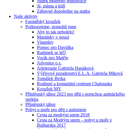
Statek modrého jednorožce
Já, máma a kůň
Zábavné dopoledne na statku
Naše aktivity
Farmářský kroužek
Podporujeme, pomohli jsme
Aby to tak nebolelo!
Maminky v nouzi
Vitamíny
Pomoc pro Davídka
Radimek se léčí
Vozík pro Matěje
Adventor o.s.
Arteterapie Gabriela Hanáková
Výživové poradenství E.L.A. Gabriela Miková
Tomášek Berka
Rodinné a komunitní centrum Chaloupka
Kroužek MY
Příměstský tábor 2023 pro děti s poruchou autistického
spektra
Příměstský tábor
Pobyt u moře pro děti s autismem
Cesta za modrým snem 2018
Cesta za Modrým snem – pobyt u moře v
Bulharsku 2017