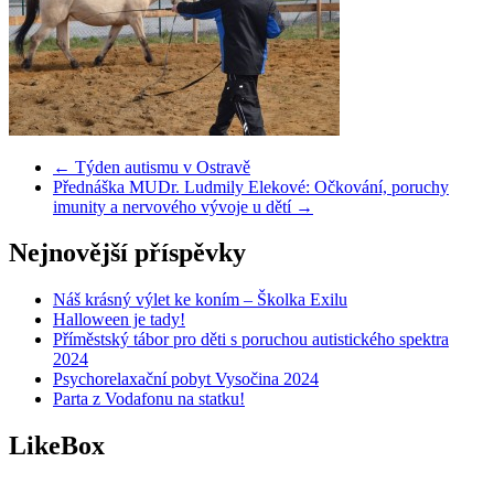
←
Týden autismu v Ostravě
Přednáška MUDr. Ludmily Elekové: Očkování, poruchy
imunity a nervového vývoje u dětí
→
Nejnovější příspěvky
Náš krásný výlet ke koním – Školka Exilu
Halloween je tady!
Příměstský tábor pro děti s poruchou autistického spektra
2024
Psychorelaxační pobyt Vysočina 2024
Parta z Vodafonu na statku!
LikeBox