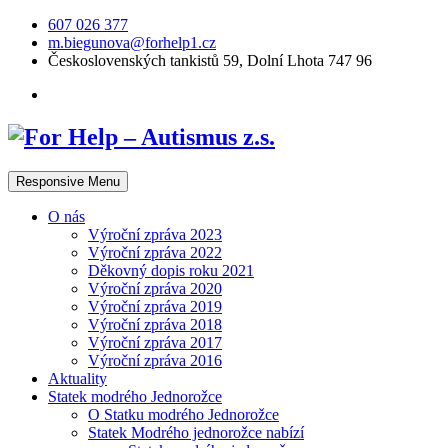
607 026 377
m.biegunova@forhelp1.cz
Československých tankistů 59, Dolní Lhota 747 96
Responsive Menu
O nás
Výroční zpráva 2023
Výroční zpráva 2022
Děkovný dopis roku 2021
Výroční zpráva 2020
Výroční zpráva 2019
Výroční zpráva 2018
Výroční zpráva 2017
Výroční zpráva 2016
Aktuality
Statek modrého Jednorožce
O Statku modrého Jednorožce
Statek Modrého jednorožce nabízí