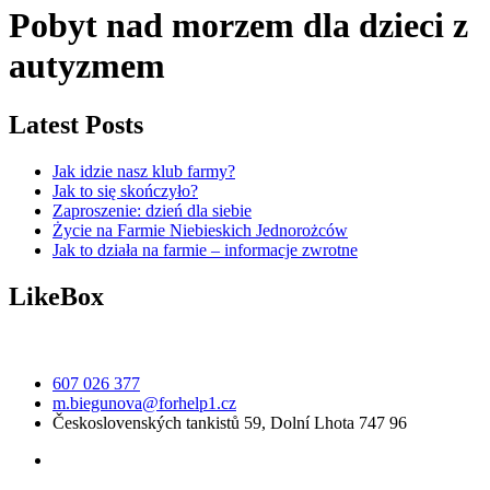
Pobyt nad morzem dla dzieci z
autyzmem
Latest Posts
Jak idzie nasz klub farmy?
Jak to się skończyło?
Zaproszenie: dzień dla siebie
Życie na Farmie Niebieskich Jednorożców
Jak to działa na farmie – informacje zwrotne
LikeBox
607 026 377
m.biegunova@forhelp1.cz
Československých tankistů 59, Dolní Lhota 747 96