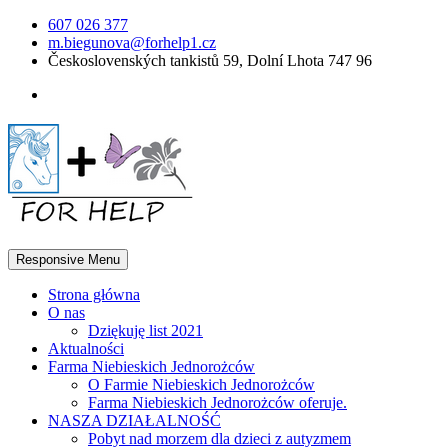
607 026 377
m.biegunova@forhelp1.cz
Československých tankistů 59, Dolní Lhota 747 96
Responsive Menu
Strona główna
O nas
Dziękuję list 2021
Aktualności
Farma Niebieskich Jednorożców
O Farmie Niebieskich Jednorożców
Farma Niebieskich Jednorożców oferuje.
NASZA DZIAŁALNOŚĆ
Pobyt nad morzem dla dzieci z autyzmem