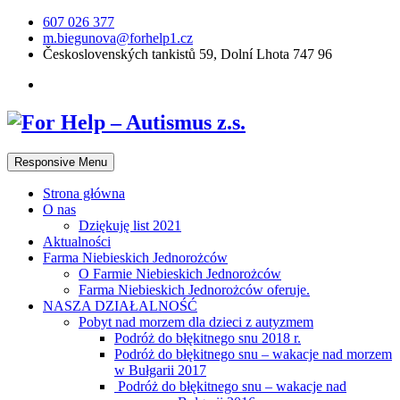
607 026 377
m.biegunova@forhelp1.cz
Československých tankistů 59, Dolní Lhota 747 96
Responsive Menu
Strona główna
O nas
Dziękuję list 2021
Aktualności
Farma Niebieskich Jednorożców
O Farmie Niebieskich Jednorożców
Farma Niebieskich Jednorożców oferuje.
NASZA DZIAŁALNOŚĆ
Pobyt nad morzem dla dzieci z autyzmem
Podróż do błękitnego snu 2018 r.
Podróż do błękitnego snu – wakacje nad morzem
w Bułgarii 2017
Podróż do błękitnego snu – wakacje nad