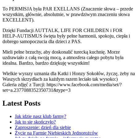
To PERMISJA była PAR EXELLANS (Znaczenie słowa – przede
wszystkim, głównie, absolutnie, w prawdziwym znaczeniu słowa
EXCELLENT).
Dzięki Fundacji AUTTALK, LIFE FOR CHILDREN i FOR
HELP-AUTISMUS święta były pełne harmonii, spokoju, ciepła i
dobrego samopoczucia dla dzieci z PAS.
Mieli pełne brzuchy, aby doskonalić turecką kuchnię. Morze
uzdrawiało z całą swoją mocą, a atmosfera całego pobytu była
idealna. Bardzo, bardzo dziękuję wszystkim!
Wielkie wyrazy uznania dla Katki i Honzy Sokołów, życzę, żeby na
Waszych skrzydłach za każdym razem leciało tak wysoko:)
Galeria zdjęć z Turcji: https://www.facebook.com/media/set/?
set=a.2377088352350731&type=3
Latest Posts
Jak idzie nasz klub farmy?
Jak to się skończyło?
Zaproszenie: dzień dla siebie
Życie na Farmie Niebieskich Jednorożców