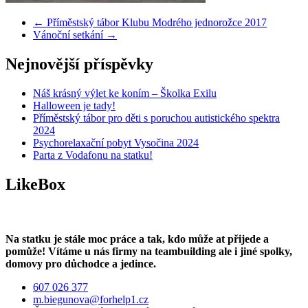
←
Příměstský tábor Klubu Modrého jednorožce 2017
Vánoční setkání
→
Nejnovější příspěvky
Náš krásný výlet ke koním – Školka Exilu
Halloween je tady!
Příměstský tábor pro děti s poruchou autistického spektra
2024
Psychorelaxační pobyt Vysočina 2024
Parta z Vodafonu na statku!
LikeBox
Na statku je stále moc práce a tak, kdo může at přijede a
pomůže! Vítáme u nás firmy na teambuilding ale i jiné spolky,
domovy pro důchodce a jedince.
607 026 377
m.biegunova@forhelp1.cz