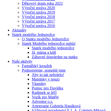
Děkovný dopis roku 2021
Výroční zpráva 2020
Výroční zpráva 2019
Výroční zpráva 2018
Výroční zpráva 2017
Výroční zpráva 2016
Aktuality
Statek modrého Jednorožce
O Statku modrého Jednorožce
Statek Modrého jednorožce nabízí
Statek modrého jednorožce
Já, máma a kůň
Zábavné dopoledne na statku
Naše aktivity
Farmářský kroužek
Podporujeme, pomohli jsme
Aby to tak nebolelo!
Maminky v nouzi
Vitamíny
Pomoc pro Davídka
Radimek se léčí
Vozík pro Matěje
Adventor o.s.
Arteterapie Gabriela Hanáková
Výživové poradenství E.L.A. Gabriela Miková