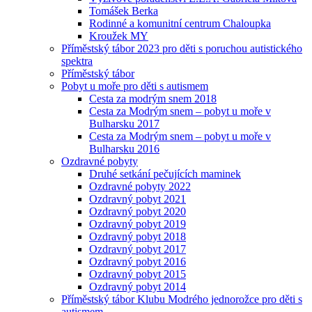
Tomášek Berka
Rodinné a komunitní centrum Chaloupka
Kroužek MY
Příměstský tábor 2023 pro děti s poruchou autistického
spektra
Příměstský tábor
Pobyt u moře pro děti s autismem
Cesta za modrým snem 2018
Cesta za Modrým snem – pobyt u moře v
Bulharsku 2017
Cesta za Modrým snem – pobyt u moře v
Bulharsku 2016
Ozdravné pobyty
Druhé setkání pečujících maminek
Ozdravné pobyty 2022
Ozdravný pobyt 2021
Ozdravný pobyt 2020
Ozdravný pobyt 2019
Ozdravný pobyt 2018
Ozdravný pobyt 2017
Ozdravný pobyt 2016
Ozdravný pobyt 2015
Ozdravný pobyt 2014
Příměstský tábor Klubu Modrého jednorožce pro děti s
autismem