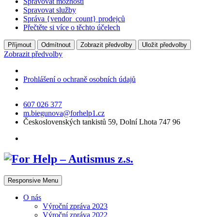
Spravovat možnosti
Spravovat služby
Správa {vendor_count} prodejců
Přečtěte si více o těchto účelech
Příjmout
Odmítnout
Zobrazit předvolby
Uložit předvolby
Zobrazit předvolby
Prohlášení o ochraně osobních údajů
607 026 377
m.biegunova@forhelp1.cz
Československých tankistů 59, Dolní Lhota 747 96
Responsive Menu
O nás
Výroční zpráva 2023
Výroční zpráva 2022