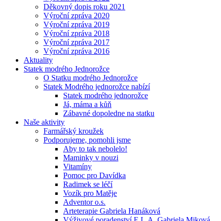
Děkovný dopis roku 2021
Výroční zpráva 2020
Výroční zpráva 2019
Výroční zpráva 2018
Výroční zpráva 2017
Výroční zpráva 2016
Aktuality
Statek modrého Jednorožce
O Statku modrého Jednorožce
Statek Modrého jednorožce nabízí
Statek modrého jednorožce
Já, máma a kůň
Zábavné dopoledne na statku
Naše aktivity
Farmářský kroužek
Podporujeme, pomohli jsme
Aby to tak nebolelo!
Maminky v nouzi
Vitamíny
Pomoc pro Davídka
Radimek se léčí
Vozík pro Matěje
Adventor o.s.
Arteterapie Gabriela Hanáková
Výživové poradenství E.L.A. Gabriela Miková