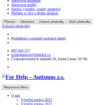
Spravovat možnosti
Spravovat služby
Správa {vendor_count} prodejců
Přečtěte si více o těchto účelech
Příjmout
Odmítnout
Zobrazit předvolby
Uložit předvolby
Zobrazit předvolby
Prohlášení o ochraně osobních údajů
607 026 377
m.biegunova@forhelp1.cz
Československých tankistů 59, Dolní Lhota 747 96
Responsive Menu
O nás
Výroční zpráva 2023
Výroční zpráva 2022