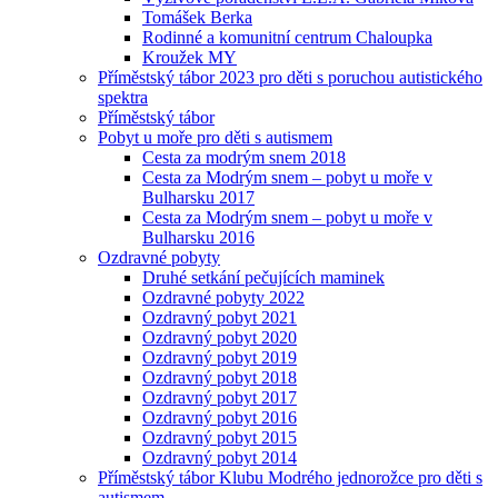
Tomášek Berka
Rodinné a komunitní centrum Chaloupka
Kroužek MY
Příměstský tábor 2023 pro děti s poruchou autistického
spektra
Příměstský tábor
Pobyt u moře pro děti s autismem
Cesta za modrým snem 2018
Cesta za Modrým snem – pobyt u moře v
Bulharsku 2017
Cesta za Modrým snem – pobyt u moře v
Bulharsku 2016
Ozdravné pobyty
Druhé setkání pečujících maminek
Ozdravné pobyty 2022
Ozdravný pobyt 2021
Ozdravný pobyt 2020
Ozdravný pobyt 2019
Ozdravný pobyt 2018
Ozdravný pobyt 2017
Ozdravný pobyt 2016
Ozdravný pobyt 2015
Ozdravný pobyt 2014
Příměstský tábor Klubu Modrého jednorožce pro děti s
autismem