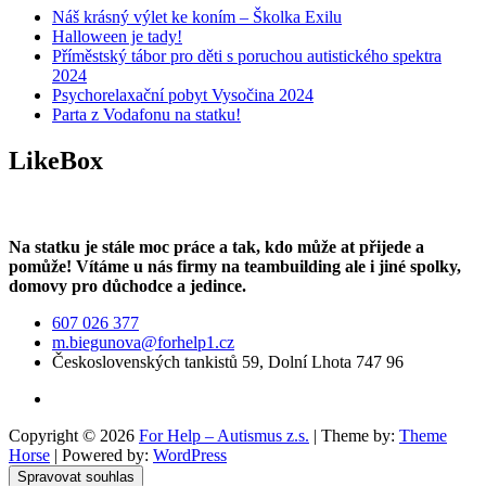
Náš krásný výlet ke koním – Školka Exilu
Halloween je tady!
Příměstský tábor pro děti s poruchou autistického spektra
2024
Psychorelaxační pobyt Vysočina 2024
Parta z Vodafonu na statku!
LikeBox
Na statku je stále moc práce a tak, kdo může at přijede a
pomůže! Vítáme u nás firmy na teambuilding ale i jiné spolky,
domovy pro důchodce a jedince.
607 026 377
m.biegunova@forhelp1.cz
Československých tankistů 59, Dolní Lhota 747 96
Copyright © 2026
For Help – Autismus z.s.
| Theme by:
Theme
Horse
| Powered by:
WordPress
Spravovat souhlas